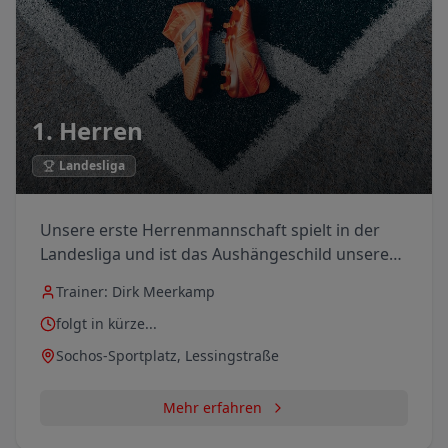
1. Herren
Landesliga
Unsere erste Herrenmannschaft spielt in der
Landesliga und ist das Aushängeschild unserer
Fußballabteilung. Mit einer guten Mischung aus
Trainer:
Dirk Meerkamp
erfahrenen Spielern und jungen Talenten
folgt in kürze...
streben wir jede Saison die vorderen
Tabellenplätze an.
Sochos-Sportplatz, Lessingstraße
Mehr erfahren