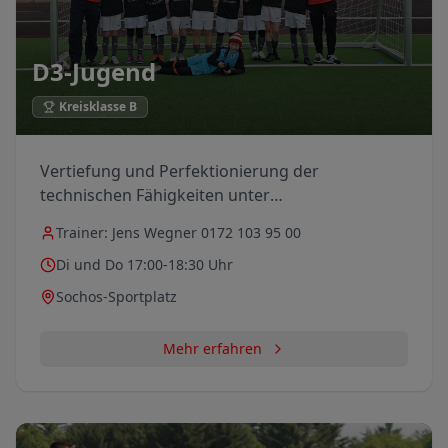
D3-Jugend
Kreisklasse B
Vertiefung und Perfektionierung der
technischen Fähigkeiten unter
Wettkampfbedingungen sind hier gefragt.
Trainer:
Jens Wegner 0172 103 95 00
Komplexe taktische Übungen, wie das
Di und Do 17:00-18:30 Uhr
Umschaltspiel und das Pressingverhalten
rücken hier in den Mittelpunkt.
Sochos-Sportplatz
Mehr erfahren