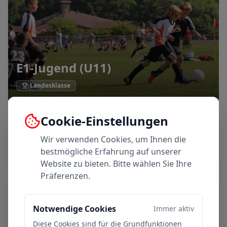
E1-Jugend (U11)
Landesklasse
Trainer:
Ahmed Laassairi 0176 821 85 515
Cookie-Einstellungen
Wir verwenden Cookies, um Ihnen die
Mehr erfahren
bestmögliche Erfahrung auf unserer
Website zu bieten. Bitte wählen Sie Ihre
Präferenzen.
Notwendige Cookies
Immer aktiv
Diese Cookies sind für die Grundfunktionen