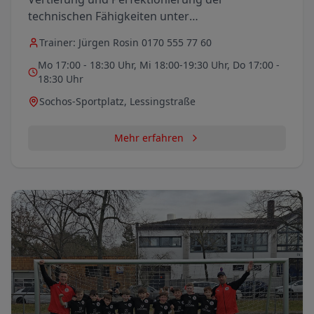
technischen Fähigkeiten unter
Wettkampfbedingungen sind hier gefragt.
Trainer:
Jürgen Rosin 0170 555 77 60
Komplexe taktische Übungen, wie das
Mo 17:00 - 18:30 Uhr, Mi 18:00-19:30 Uhr, Do 17:00 -
Umschaltspiel und das Pressingverhalten
18:30 Uhr
rücken hier in den Mittelpunkt.
Sochos-Sportplatz, Lessingstraße
Mehr erfahren