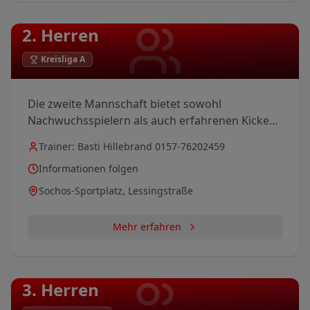
2. Herren
Kreisliga A
Die zweite Mannschaft bietet sowohl
Nachwuchsspielern als auch erfahrenen Kickern
die Möglichkeit, regelmäßig Spielpraxis zu
Trainer:
Basti Hillebrand 0157-76202459
sammeln.
Informationen folgen
Sochos-Sportplatz, Lessingstraße
Mehr erfahren
3. Herren