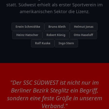
statt. Südwest erhielt als erster Sportverein im
amerikanischen Sektor die Lizenz.
Erwin Schmidtke
Bruno Aleth
Helmut Jonas
Heinz Hatscher
Robert König
Otto Haseloff
Rolf Kuske
Ingo Stern
"Der SSC SÜDWEST ist nicht nur im
Berliner Bezirk Steglitz ein Begriff,
sondern eine feste Größe in unserem
Verband."