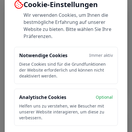
Cookie-Einstellungen
Wir verwenden Cookies, um Ihnen die
1952/53
bestmögliche Erfahrung auf unserer
Website zu bieten. Bitte wählen Sie Ihre
In Deutschlands höchster
Präferenzen.
Spielklasse
Die Mannschaft spielte in Berlins
Notwendige Cookies
Immer aktiv
höchster Spielklasse und war
theoretisch der einzige Teilnehmer aus
Diese Cookies sind für die Grundfunktionen
der Website erforderlich und können nicht
Steglitz im 'Berliner Oberhaus', der
deaktiviert werden.
Deutscher Meister 1953 hätte werden
können.
Analytische Cookies
Optional
Helfen uns zu verstehen, wie Besucher mit
unserer Website interagieren, um diese zu
verbessern.
1958