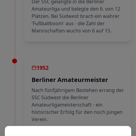
Der SSC gelangte in die Berliner
Amateurliga und belegte den 6. von 12
Plätzen. Bei Südwest brach ein wahrer
'Fußballboom' aus - die Zahl der
Mannschaften wuchs von 6 auf 15.
1952
Berliner Amateurmeister
Nach fünfjährigem Bestehen errang der
SSC Südwest die Berliner
Amateurligameisterschaft - ein
historischer Erfolg für den noch jungen
Verein.